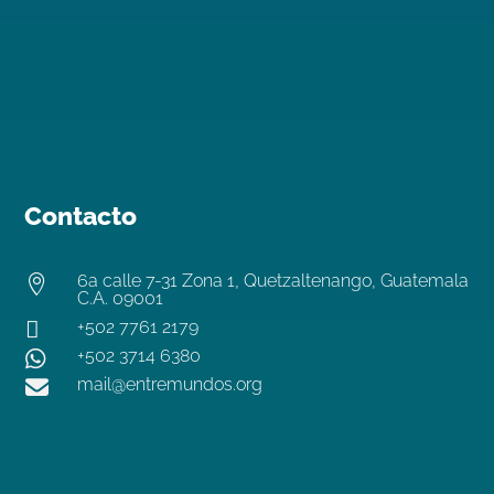
Contacto
6a calle 7-31 Zona 1, Quetzaltenango, Guatemala

C.A. 09001

+502 7761 2179
+502 3714 6380

mail@entremundos.org
