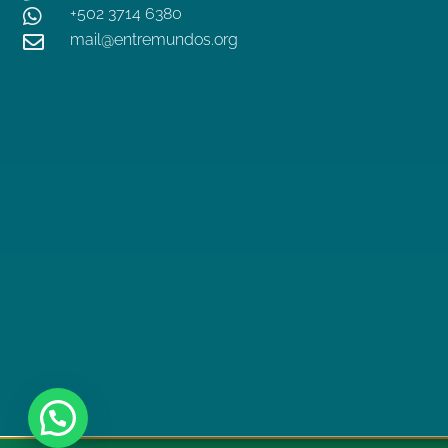
+502 3714 6380

mail@entremundos.org
