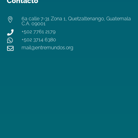
Contacto
6a calle 7-31 Zona 1, Quetzaltenango, Guatemala

C.A. 09001
+502 7761 2179

+502 3714 6380

mail@entremundos.org
